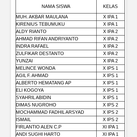
NAMA SISWA
KELAS
MUH. AKBAR MAULANA
X IPA 1
KIRENIUS TEBUMUKU
X IPA 1
ALDY RIANTO
X IPA 2
AHMAD RIFAN ANDRIYANTO
X IPA 2
INDRA RAFAEL
X IPA 2
ZULFIKAR DESTANTO
X IPA 2
YUNZAI
X IPA 2
MELINCE WONDA
X IPS 1
AGIL F. AHMAD
X IPS 1
ALBERTO HEMATANG AP
X IPS 1
ELI KOGOYA
X IPS 1
SYAHRIL ABIDIN
X IPS 1
DIMAS NUGROHO
X IPS 2
MOCHAMMAD FADHIL ARSYAD
X IPS 2
ISMAIL
X IPS 2
FIRLANTIO ALEN C.P
XI IPA 1
ANDI SUGHI HARTO
XI IPA 1