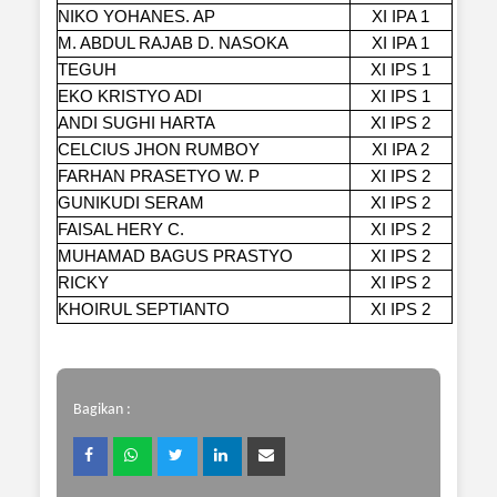
NIKO YOHANES. AP
XI IPA 1
M. ABDUL RAJAB D. NASOKA
XI IPA 1
TEGUH
XI IPS 1
EKO KRISTYO ADI
XI IPS 1
ANDI SUGHI HARTA
XI IPS 2
CELCIUS JHON RUMBOY
XI IPA 2
FARHAN PRASETYO W. P
XI IPS 2
GUNIKUDI SERAM
XI IPS 2
FAISAL HERY C.
XI IPS 2
MUHAMAD BAGUS PRASTYO
XI IPS 2
RICKY
XI IPS 2
KHOIRUL SEPTIANTO
XI IPS 2
Bagikan :