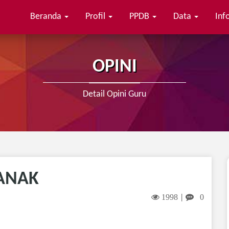
Beranda
Profil
PPDB
Data
Inf
lajar Pancasila dan Berwawasan Lingkungan
OPINI
Detail Opini Guru
ANAK
1998
0
|