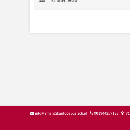
1000
Karakter tersisa
info@sman2skantopapua.sch.id
081344259133
(91