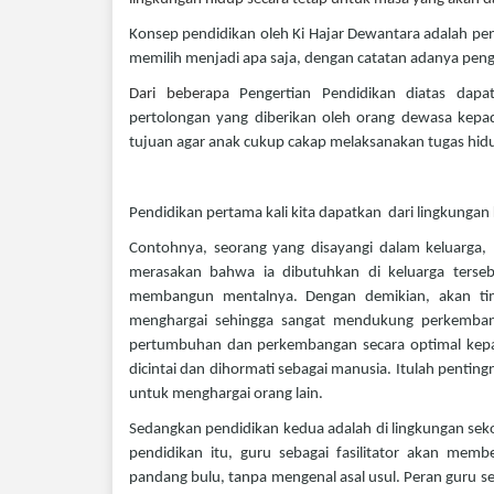
Konsep pendidikan oleh Ki Hajar Dewantara adalah pen
memilih menjadi apa saja, dengan catatan adanya peng
Dari beberapa
Pengertian Pendidikan diatas dap
pertolongan yang diberikan oleh orang dewasa ke
tujuan agar anak cukup cakap melaksanakan tugas hidu
Pendidikan pertama kali kita dapatkan dari lingkungan
Contohnya, seorang yang disayangi dalam keluarga,
merasakan bahwa ia dibutuhkan di keluarga terse
membangun mentalnya. Dengan demikian, akan timb
menghargai sehingga sangat mendukung perkemban
pertumbuhan dan perkembangan secara optimal kepa
dicintai dan dihormati sebagai manusia. Itulah pentin
untuk menghargai orang lain.
Sedangkan pendidikan kedua adalah di lingkungan seko
pendidikan itu, guru sebagai fasilitator akan mem
pandang bulu, tanpa mengenal asal usul.
Peran guru s