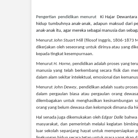
Pengertian pendidikan menurut
Ki Hajar Dewantara
hidup tumbuhnya anak-anak, adapun maksud dari pe
anak-anak itu, agar mereka sebagai manusia dan sebag
Menurut
John Stuart Mill
(filosof Inggris, 1806-1873 
dikerjakan oleh seseorang untuk dirinya atau yang dik
kepada tingkat kesempurnaan.
Menurut
H. Horne
, pendidikan adalah proses yang ter
manusia yang telah berkembang secara fisik dan men
dalam alam sekitar intelektual, emosional dan kemanus
Menurut
John Dewey
, pendidikan adalah suatu prose
dalam pergaulan biasa atau pergaulan orang dewas
dilembagakan untuk menghasilkan kesinambungan so
orang yang belum dewasa dan kelompok dimana dia hi
Hal senada juga dikemukakan oleh
Edgar Dalle
bahwa P
masyarakat, dan pemerintah melalui kegiatan bimbing
luar sekolah sepanjang hayat untuk mempersiapkan 
lingkungan hidup secara tetap untuk masa yang akan d